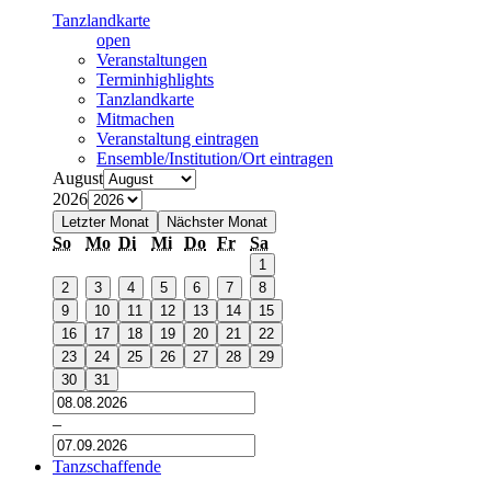
Tanzlandkarte
open
Veranstaltungen
Terminhighlights
Tanzlandkarte
Mitmachen
Veranstaltung eintragen
Ensemble/Institution/Ort eintragen
August
2026
Letzter Monat
Nächster Monat
So
Mo
Di
Mi
Do
Fr
Sa
1
2
3
4
5
6
7
8
9
10
11
12
13
14
15
16
17
18
19
20
21
22
23
24
25
26
27
28
29
30
31
–
Tanzschaffende