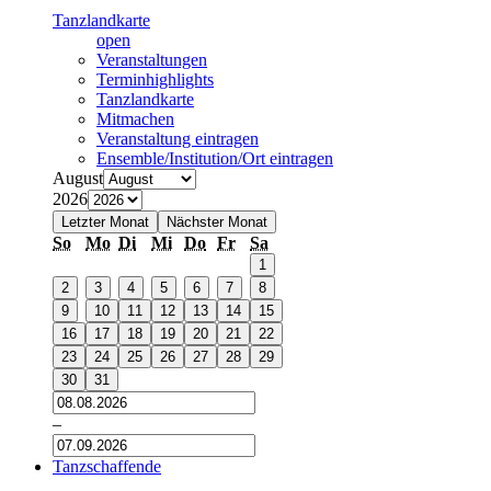
Tanzlandkarte
open
Veranstaltungen
Terminhighlights
Tanzlandkarte
Mitmachen
Veranstaltung eintragen
Ensemble/Institution/Ort eintragen
August
2026
Letzter Monat
Nächster Monat
So
Mo
Di
Mi
Do
Fr
Sa
1
2
3
4
5
6
7
8
9
10
11
12
13
14
15
16
17
18
19
20
21
22
23
24
25
26
27
28
29
30
31
–
Tanzschaffende