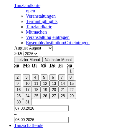
Tanzlandkarte
open
Veranstaltungen
Terminhighlights
Tanzlandkarte
Mitmachen
Veranstaltung eintragen
Ensemble/Institution/Ort eintragen
August
2026
Letzter Monat
Nächster Monat
So
Mo
Di
Mi
Do
Fr
Sa
1
2
3
4
5
6
7
8
9
10
11
12
13
14
15
16
17
18
19
20
21
22
23
24
25
26
27
28
29
30
31
–
Tanzschaffende