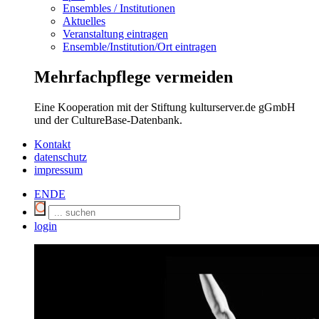
Ensembles / Institutionen
Aktuelles
Veranstaltung eintragen
Ensemble/Institution/Ort eintragen
Mehrfachpflege vermeiden
Eine Kooperation mit der Stiftung kulturserver.de gGmbH
und der CultureBase-Datenbank.
Kontakt
datenschutz
impressum
EN
DE
login